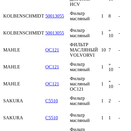
HCV
Фильтр
KOLBENSCHMIDT
50013055
1
8
-
масляный
Фильтр
»
KOLBENSCHMIDT
50013055
1
-
масляный
10
ФИЛЬТР
MAHLE
OC121
МАСЛЯНЫЙ
10
7
-
VOLVORVI
Фильтр
»
MAHLE
OC121
1
-
масляный
10
Фильтр
»
MAHLE
OC121
масляный
1
-
10
OC121
Фильтр
SAKURA
C5510
1
2
-
масляный
Фильтр
SAKURA
C5510
1
1
-
масляный
Фильтр