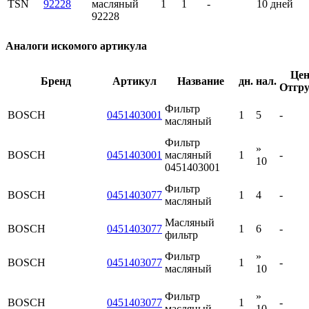
TSN
92228
масляный
1
1
-
10 дней
92228
Аналоги искомого артикула
Цен
Бренд
Артикул
Название
дн.
нал.
Отгру
Фильтр
BOSCH
0451403001
1
5
-
масляный
Фильтр
»
BOSCH
0451403001
масляный
1
-
10
0451403001
Фильтр
BOSCH
0451403077
1
4
-
масляный
Масляный
BOSCH
0451403077
1
6
-
фильтр
Фильтр
»
BOSCH
0451403077
1
-
масляный
10
Фильтр
»
BOSCH
0451403077
1
-
масляный
10