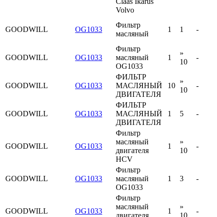
Claas Ikarus
Volvo
Фильтр
GOODWILL
OG1033
1
1
-
масляный
Фильтр
»
GOODWILL
OG1033
масляный
1
-
10
OG1033
ФИЛЬТР
»
GOODWILL
OG1033
МАСЛЯНЫЙ
10
-
10
ДВИГАТЕЛЯ
ФИЛЬТР
GOODWILL
OG1033
МАСЛЯНЫЙ
1
5
-
ДВИГАТЕЛЯ
Фильтр
масляный
»
GOODWILL
OG1033
1
-
двигателя
10
HCV
Фильтр
GOODWILL
OG1033
масляный
1
3
-
OG1033
Фильтр
масляный
»
GOODWILL
OG1033
1
-
двигателя
10