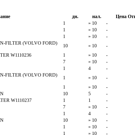
ание
дн.
нал.
Цена От
6
1
» 10
-
1
» 10
-
1
» 10
-
-FILTER (VOLVO FORD)
10
» 10
-
LTER W1110236
1
» 10
-
7
» 10
-
1
4
-
-FILTER (VOLVO FORD)
1
» 10
-
1
» 10
-
NN
10
5
-
LTER W1110237
1
1
-
4
7
» 10
-
1
4
-
NN
10
» 10
-
1
» 10
-
5
1
» 10
-