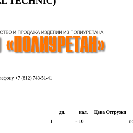
SEL TECHNIC)
ефону +7 (812) 748-51-41
дн.
нал.
Цена Отгрузки
1
» 10
-
п