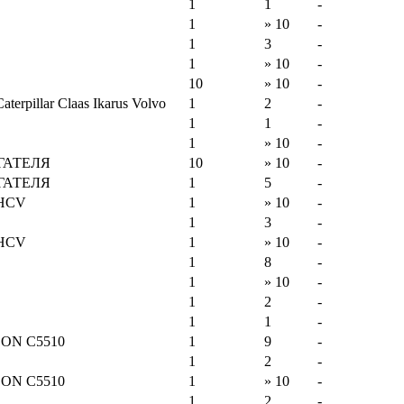
1
1
-
1
» 10
-
1
3
-
1
» 10
-
10
» 10
-
terpillar Claas Ikarus Volvo
1
2
-
1
1
-
1
» 10
-
ГАТЕЛЯ
10
» 10
-
ГАТЕЛЯ
1
5
-
я HCV
1
» 10
-
1
3
-
я HCV
1
» 10
-
1
8
-
1
» 10
-
1
2
-
1
1
-
SON C5510
1
9
-
1
2
-
SON C5510
1
» 10
-
1
2
-