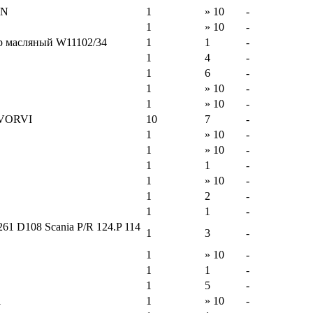
NN
1
» 10
-
1
» 10
-
тр масляный W11102/34
1
1
-
1
4
-
1
6
-
1
» 10
-
1
» 10
-
LVORVI
10
7
-
1
» 10
-
1
» 10
-
1
1
-
1
» 10
-
1
2
-
1
1
-
61 D108 Scania P/R 124.P 114
1
3
-
1
» 10
-
1
1
-
1
5
-
01
1
» 10
-