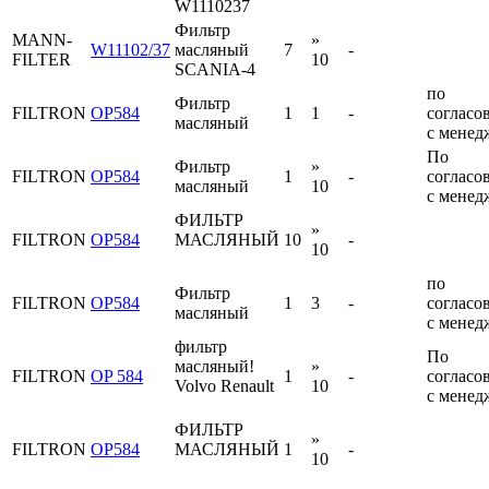
W1110237
Фильтр
MANN-
»
W11102/37
масляный
7
-
FILTER
10
SCANIA-4
по
Фильтр
FILTRON
OP584
1
1
-
согласо
масляный
с менед
По
Фильтр
»
FILTRON
OP584
1
-
согласо
масляный
10
с менед
ФИЛЬТР
»
FILTRON
OP584
МАСЛЯНЫЙ
10
-
10
по
Фильтр
FILTRON
OP584
1
3
-
согласо
масляный
с менед
фильтр
По
масляный!
»
FILTRON
OP 584
1
-
согласо
Volvo Renault
10
с менед
ФИЛЬТР
»
FILTRON
OP584
МАСЛЯНЫЙ
1
-
10