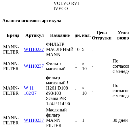
VOLVO RVI
IVECO
Аналоги искомого артикула
Цена
Усло
Бренд
Артикул
Название
дн.
нал.
Отгрузки
возвр
ФИЛЬТР
MANN-
W1110237
МАСЛЯНЫЙ
10
5
-
FILTER
MANN
По
MANN-
Фильтр
»
W1110237
1
-
согласо
FILTER
масляный
10
с менед
фильтр
масляный !
По
MANN-
W 11
H261 D108
»
1
-
согласо
FILTER
102/37
d93/103
10
с менед
Scania P/R
124.P 114 96
Масляный
фильтр
MANN-
W1110237
MANN-
1
1
-
30 дней
FILTER
FILTER