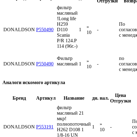
Отгрузки
возвр
фильтр
масляный
!Long life
H259
По
»
DONALDSON
P550490
D110
1
-
согласо
10
Scania
с менед
P/R 124.P
114 (96г.-)
Фильтр
по
»
DONALDSON
P550490
масляный
1
-
согласо
10
с менед
Аналоги искомого артикула
Цена
Бренд
Артикул
Название
дн.
нал.
Отгрузки
фильтр
масляный 21
мкр!
П
полнопоточный
»
DONALDSON
P553191
1
-
со
H262 D108 1
10
с 
1/8-16 UN