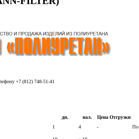
MANN-FILTER)
ефону +7 (812) 748-51-41
дн.
нал.
Цена Отгрузки
1
4
-
По