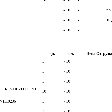
10
» 10
-
1
» 10
-
по
1
» 10
-
10
1
» 10
-
дн.
нал.
Цена Отгрузк
1
» 10
-
1
» 10
-
1
» 10
-
TER (VOLVO FORD)
10
» 10
-
 W1110236
1
» 10
-
7
» 10
-