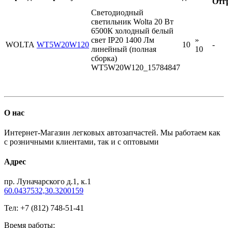
Отг
Светодиодный
светильник Wolta 20 Вт
6500К холодный белый
свет IP20 1400 Лм
»
WOLTA
WT5W20W120
10
-
линейный (полная
10
сборка)
WT5W20W120_15784847
О нас
Интернет-Магазин легковых автозапчастей. Мы работаем как
с розничными клиентами, так и с оптовыми
Адрес
пр. Луначарского д.1, к.1
60.0437532,30.3200159
Тел: +7 (812) 748-51-41
Время работы: